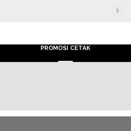
PROMOSI CETAK
STIKER
Kami menawarkan kebebasan bagi Anda untuk merancang
dan membuat stiker kustom ideal Anda. Tersedia dalam
berbagai bentuk dan ukuran. Lengkapi kebutuhan
promosimu sekarang!